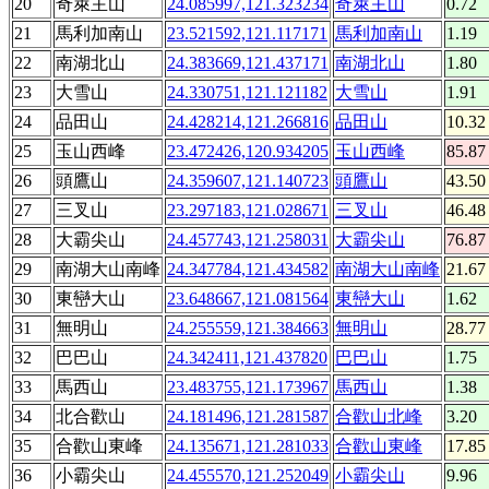
20
奇萊主山
24.085997,121.323234
奇萊主山
0.72
21
馬利加南山
23.521592,121.117171
馬利加南山
1.19
22
南湖北山
24.383669,121.437171
南湖北山
1.80
23
大雪山
24.330751,121.121182
大雪山
1.91
24
品田山
24.428214,121.266816
品田山
10.32
25
玉山西峰
23.472426,120.934205
玉山西峰
85.87
26
頭鷹山
24.359607,121.140723
頭鷹山
43.50
27
三叉山
23.297183,121.028671
三叉山
46.48
28
大霸尖山
24.457743,121.258031
大霸尖山
76.87
29
南湖大山南峰
24.347784,121.434582
南湖大山南峰
21.67
30
東巒大山
23.648667,121.081564
東巒大山
1.62
31
無明山
24.255559,121.384663
無明山
28.77
32
巴巴山
24.342411,121.437820
巴巴山
1.75
33
馬西山
23.483755,121.173967
馬西山
1.38
34
北合歡山
24.181496,121.281587
合歡山北峰
3.20
35
合歡山東峰
24.135671,121.281033
合歡山東峰
17.85
36
小霸尖山
24.455570,121.252049
小霸尖山
9.96