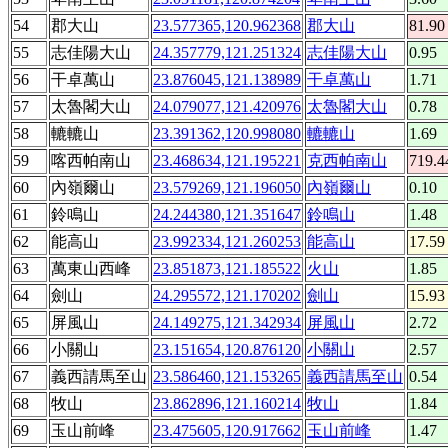
54
郡大山
23.577365,120.962368
郡大山
81.90
55
志佳陽大山
24.357779,121.251324
志佳陽大山
0.95
56
干卓萬山
23.876045,121.138989
干卓萬山
1.71
57
太魯閣大山
24.079077,121.420976
太魯閣大山
0.78
58
轆轆山
23.391362,120.998080
轆轆山
1.69
59
喀西帕南山
23.468634,121.195221
克西帕南山
719.4
60
內嶺爾山
23.579269,121.196050
內嶺爾山
0.10
61
鈴鳴山
24.244380,121.351647
鈴鳴山
1.48
62
能高山
23.992334,121.260253
能高山
17.59
63
萬東山西峰
23.851873,121.185522
火山
1.85
64
劍山
24.295572,121.170202
劍山
15.93
65
屏風山
24.149275,121.342934
屏風山
2.72
66
小關山
23.151654,120.876120
小關山
2.57
67
義西請馬至山
23.586460,121.153265
義西請馬至山
0.54
68
牧山
23.862896,121.160214
牧山
1.84
69
玉山前峰
23.475605,120.917662
玉山前峰
1.47