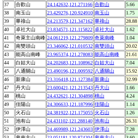
37
合歡山
24.142632,121.271166
合歡山
5.66
38
南玉山
23.429276,120.924910
南玉山
1.75
39
畢祿山
24.213579,121.347162
畢祿山
28.88
40
卓社大山
23.834571,121.115822
卓社大山
1.62
41
奇萊主山南峰
24.061219,121.279809
奇萊南峰
1.04
42
南雙頭山
23.346062,121.010532
南雙頭山
20.02
43
能高山南峰
23.965374,121.278083
能高山南峰
21.61
44
白姑大山
24.202683,121.108962
白姑大山
7.04
45
八通關山
23.490196,121.009592
八通關山
15.92
46
新康山
23.316418,121.127384
新康山
32.99
47
丹大山
23.600421,121.213543
丹大山
1.66
48
桃山
24.432621,121.304898
桃山
4.24
49
佳陽山
24.306633,121.187996
佳陽山
1.14
50
火石山
24.381922,121.175055
火石山
1.26
51
池有山
24.431102,121.288140
池有山
26.31
52
伊澤山
24.469989,121.243603
伊澤山
7.28
53
卑南主山
23.051181,120.874204
卑南主山
3.60