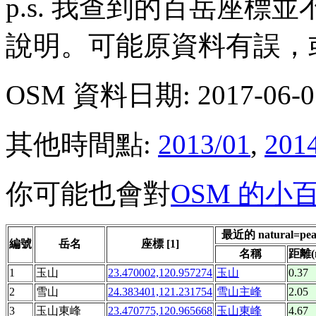
p.s. 我查到的百岳座
說明。可能原資料有誤，
OSM 資料日期: 2017-06-0
其他時間點:
2013/01
,
201
你可能也會對
OSM 的小
最近的 natural=pe
編號
岳名
座標 [1]
名稱
距離(
1
玉山
23.470002,120.957274
玉山
0.37
2
雪山
24.383401,121.231754
雪山主峰
2.05
3
玉山東峰
23.470775,120.965668
玉山東峰
4.67