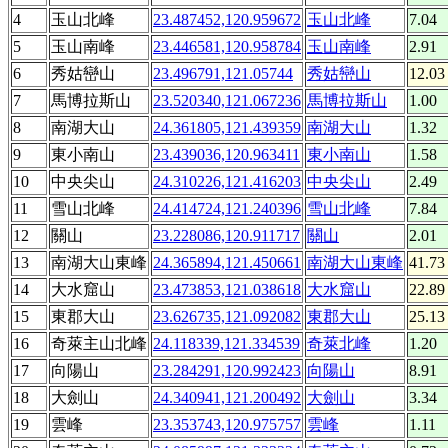
4
玉山北峰
23.487452,120.959672
玉山北峰
7.04
5
玉山南峰
23.446581,120.958784
玉山南峰
2.91
6
秀姑巒山
23.496791,121.05744
秀姑巒山
12.03
7
馬博拉斯山
23.520340,121.067236
馬博拉斯山
1.00
8
南湖大山
24.361805,121.439359
南湖大山
1.32
9
東小南山
23.439036,120.963411
東小南山
1.58
10
中央尖山
24.310226,121.416203
中央尖山
2.49
11
雪山北峰
24.414724,121.240396
雪山北峰
7.84
12
關山
23.228086,120.911717
關山
2.01
13
南湖大山東峰
24.365894,121.450661
南湖大山東峰
41.73
14
大水窟山
23.473853,121.038618
大水窟山
22.89
15
東郡大山
23.626735,121.092082
東郡大山
25.13
16
奇萊主山北峰
24.118339,121.334539
奇萊北峰
1.20
17
向陽山
23.284291,120.992423
向陽山
8.91
18
大劍山
24.340941,121.200492
大劍山
3.34
19
雲峰
23.353743,120.975757
雲峰
1.11