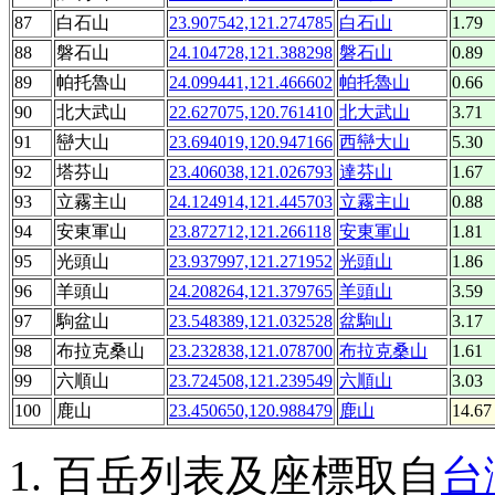
87
白石山
23.907542,121.274785
白石山
1.79
88
磐石山
24.104728,121.388298
磐石山
0.89
89
帕托魯山
24.099441,121.466602
帕托魯山
0.66
90
北大武山
22.627075,120.761410
北大武山
3.71
91
巒大山
23.694019,120.947166
西巒大山
5.30
92
塔芬山
23.406038,121.026793
達芬山
1.67
93
立霧主山
24.124914,121.445703
立霧主山
0.88
94
安東軍山
23.872712,121.266118
安東軍山
1.81
95
光頭山
23.937997,121.271952
光頭山
1.86
96
羊頭山
24.208264,121.379765
羊頭山
3.59
97
駒盆山
23.548389,121.032528
盆駒山
3.17
98
布拉克桑山
23.232838,121.078700
布拉克桑山
1.61
99
六順山
23.724508,121.239549
六順山
3.03
100
鹿山
23.450650,120.988479
鹿山
14.67
百岳列表及座標取自
台