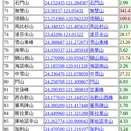
70
石門山
24.152435,121.284587
石門山
2.99
71
無雙山
23.59157,121.05432
無雙山
341.4
72
塔關山
23.251966,120.942220
塔關山
109.6
73
馬比杉山
24.348325,121.485633
馬比杉山
2.13
74
達芬尖山
23.43296,121.01322
達芬尖山
28.17
75
雪山東峰
24.388687,121.272073
雪山東峰
23.20
76
南華山
24.039337,121.285918
南華山
5.62
77
關山嶺山
23.270996,120.959457
關山嶺山
15.74
78
海諾南山
23.185598,120.911328
海諾南山
2.26
79
中雪山
24.336476,121.078059
中雪山
27.22
80
閂山
24.258708,121.309867
閂山
6.93
81
甘藷峰
24.290393,121.389819
甘薯峰
1.56
82
西合歡山
24.177610,121.244525
合歡山西峰
6.03
83
審馬陣山
24.380209,121.417448
審馬陣山
1.70
84
喀拉業山
24.449960,121.321288
喀拉業山
7.60
85
庫哈諾辛山
23.262774,120.900042
庫哈諾辛山
4.33
86
加利山
24.459500,121.216197
加利山
3.24